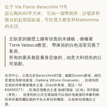
位于 Via Flavio Baracchini 11号
該公寓約45平方米。 它由一個帶廚房，沙發床和
陽台的起居區組成，可欣賞大教堂和Madonnina
的尖頂。
主臥室的牆壁上鑲有珍貴的木鑲板，俯瞰著
Torre Velasca教堂。 帶淋浴的白色浴室完善了
客房。
所有的家具都是量身定做的，由意大利領先的公
司策劃。
在市中心，公寓位於Baracchini街1號，毗鄰Duomo廣場，維托
里奧埃馬努埃廣場（Galleria Vittorio Emanuele），距便利而
充裕的停車費僅幾米之遙（Diaz停車場，電話：02
86460077），距酒店僅幾步之遙 地鐵1號線（紅色）和3號線
（黃色）。 從便利的公共交通線路可以很好地連接到米蘭利納
特和米蘭馬爾彭薩的中央火車站和機場。 出租車站僅幾步之
遙。