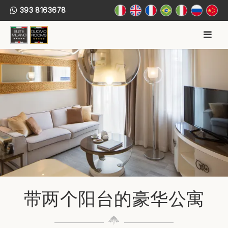
Vai
393 8163678
la
contenuto
ME
PRI
Suite Milano CN
The best price with the Italian breakfast included
带两个阳台的豪华公寓